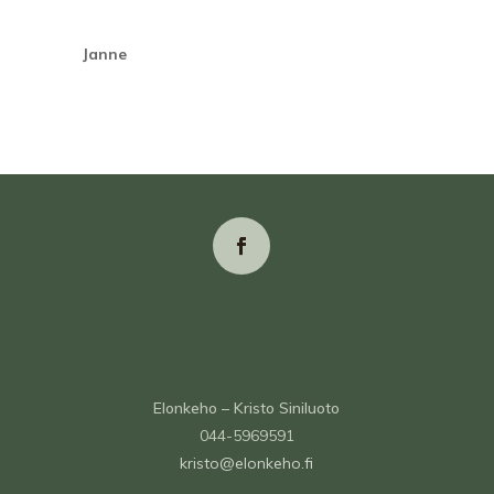
Janne
Elonkeho – Kristo Siniluoto
044-5969591
kristo@elonkeho.fi