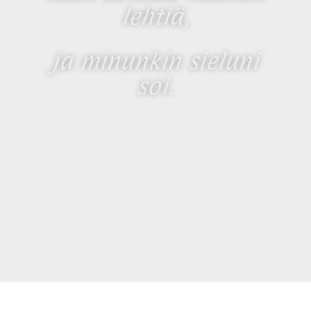
lehtiä,
ja minunkin sieluni
soi.