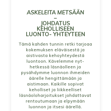
ASKELEITA METSÄÄN
–
JOHDATUS
KEHOLLISEEN
LUONTO- YHTEYTEEN
Tämä kahden tunnin retki tarjoaa
kokemuksen eläväisestä ja
aistivasta kehoyhteydestä
luontoon. Kävelemme nyt-
hetkessä läsnäolleen ja
pysähdymme luonnon ihmeiden
äärelle hengittämään ja
aistimaan. Kaikille sopivat
keholliset ja liikkeelliset
läsnäoloharjoitukset johdattavat
rentoutumaan ja elpymään
luonnon ja itsesi äärellä.