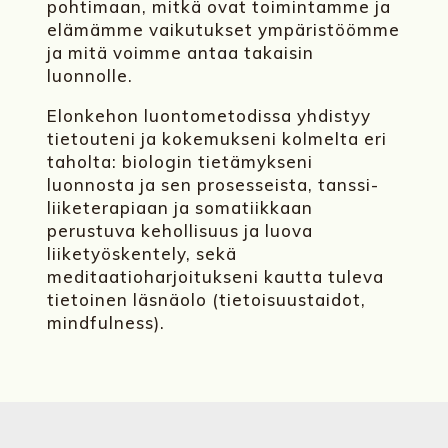
pohtimaan, mitkä ovat toimintamme ja
elämämme vaikutukset ympäristöömme
ja mitä voimme antaa takaisin
luonnolle.
Elonkehon luontometodissa yhdistyy
tietouteni ja kokemukseni kolmelta eri
taholta: biologin tietämykseni
luonnosta ja sen prosesseista, tanssi-
liiketerapiaan ja somatiikkaan
perustuva kehollisuus ja luova
liiketyöskentely, sekä
meditaatioharjoitukseni kautta tuleva
tietoinen läsnäolo (tietoisuustaidot,
mindfulness).