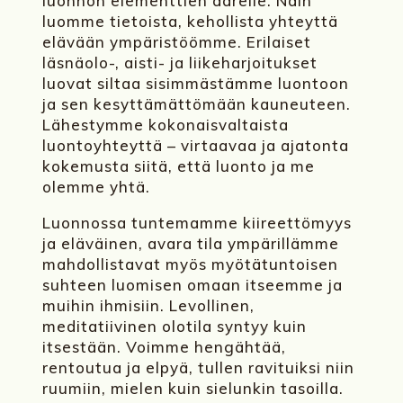
luonnon elementtien äärelle. Näin
luomme tietoista, kehollista yhteyttä
elävään ympäristöömme. Erilaiset
läsnäolo-, aisti- ja liikeharjoitukset
luovat siltaa sisimmästämme luontoon
ja sen kesyttämättömään kauneuteen.
Lähestymme kokonaisvaltaista
luontoyhteyttä – virtaavaa ja ajatonta
kokemusta siitä, että luonto ja me
olemme yhtä.
Luonnossa tuntemamme kiireettömyys
ja eläväinen, avara tila ympärillämme
mahdollistavat myös myötätuntoisen
suhteen luomisen omaan itseemme ja
muihin ihmisiin. Levollinen,
meditatiivinen olotila syntyy kuin
itsestään. Voimme hengähtää,
rentoutua ja elpyä, tullen ravituiksi niin
ruumiin, mielen kuin sielunkin tasoilla.