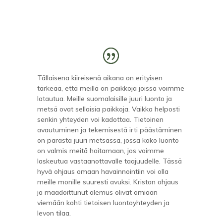
Tällaisena kiireisenä aikana on erityisen
tärkeää, että meillä on paikkoja joissa voimme
latautua. Meille suomalaisille juuri luonto ja
metsä ovat sellaisia paikkoja. Vaikka helposti
senkin yhteyden voi kadottaa. Tietoinen
avautuminen ja tekemisestä irti päästäminen
on parasta juuri metsässä, jossa koko luonto
on valmis meitä hoitamaan, jos voimme
laskeutua vastaanottavalle taajuudelle. Tässä
hyvä ohjaus omaan havainnointiin voi olla
meille monille suuresti avuksi. Kriston ohjaus
ja maadoittunut olemus olivat omiaan
viemään kohti tietoisen luontoyhteyden ja
levon tilaa.