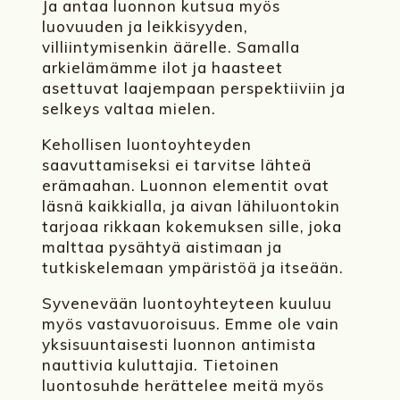
Ja antaa luonnon kutsua myös
luovuuden ja leikkisyyden,
villiintymisenkin äärelle. Samalla
arkielämämme ilot ja haasteet
asettuvat laajempaan perspektiiviin ja
selkeys valtaa mielen.
Kehollisen luontoyhteyden
saavuttamiseksi ei tarvitse lähteä
erämaahan. Luonnon elementit ovat
läsnä kaikkialla, ja aivan lähiluontokin
tarjoaa rikkaan kokemuksen sille, joka
malttaa pysähtyä aistimaan ja
tutkiskelemaan ympäristöä ja itseään.
Syvenevään luontoyhteyteen kuuluu
myös vastavuoroisuus. Emme ole vain
yksisuuntaisesti luonnon antimista
nauttivia kuluttajia. Tietoinen
luontosuhde herättelee meitä myös