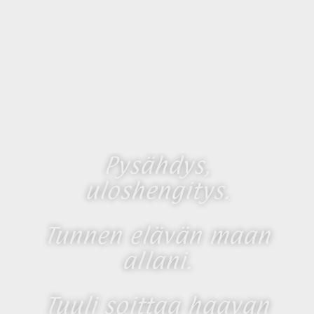
Pysähdys,
uloshengitys.
Tunnen elävän maan
allani.
Tuuli soittaa haavan