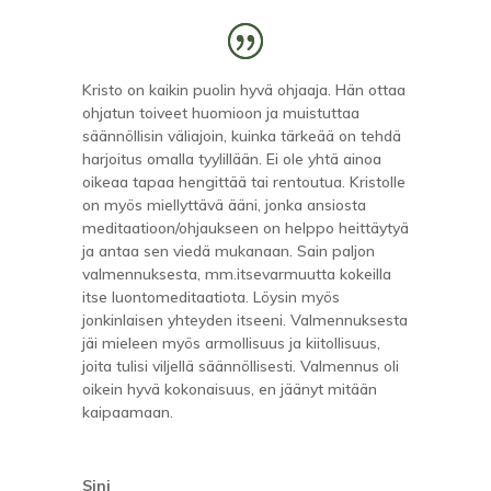
Kristo on kaikin puolin hyvä ohjaaja. Hän ottaa
ohjatun toiveet huomioon ja muistuttaa
säännöllisin väliajoin, kuinka tärkeää on tehdä
harjoitus omalla tyylillään. Ei ole yhtä ainoa
oikeaa tapaa hengittää tai rentoutua. Kristolle
on myös miellyttävä ääni, jonka ansiosta
meditaatioon/ohjaukseen on helppo heittäytyä
ja antaa sen viedä mukanaan.
Sain paljon
valmennuksesta, mm.itsevarmuutta kokeilla
itse luontomeditaatiota. Löysin myös
jonkinlaisen yhteyden itseeni. Valmennuksesta
jäi mieleen myös armollisuus ja kiitollisuus,
joita tulisi viljellä säännöllisesti.
Valmennus oli
oikein hyvä kokonaisuus, en jäänyt mitään
kaipaamaan.
Sini