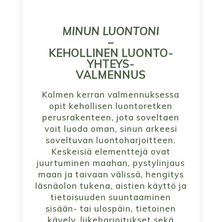
MINUN LUONTONI
–
KEHOLLINEN LUONTO-
YHTEYS-
VALMENNUS
Kolmen kerran valmennuksessa
opit kehollisen luontoretken
perusrakenteen, jota soveltaen
voit luoda oman, sinun arkeesi
soveltuvan luontoharjoitteen.
Keskeisiä elementtejä ovat
juurtuminen maahan, pystylinjaus
maan ja taivaan välissä, hengitys
läsnäolon tukena, aistien käyttö ja
tietoisuuden suuntaaminen
sisään- tai ulospäin, tietoinen
kävely, liikeharjoitukset sekä