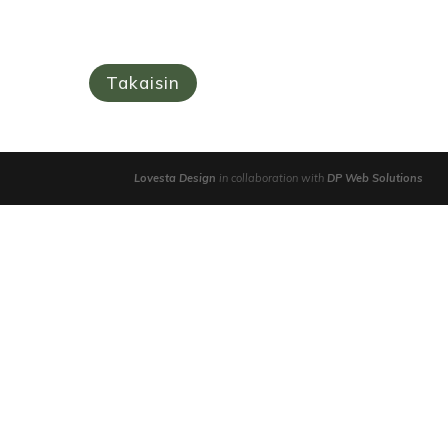
Takaisin
Lovesta Design
in collaboration with
DP Web Solutions