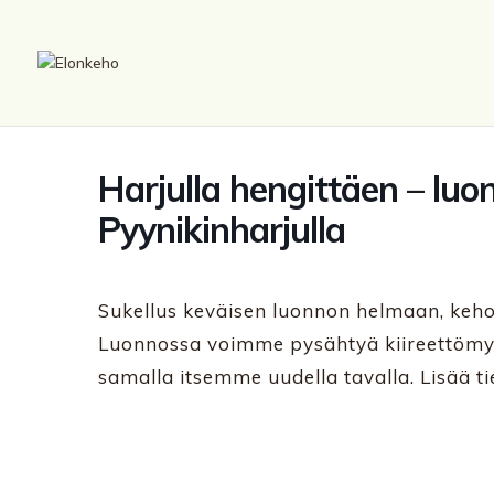
Harjulla hengittäen – lu
Pyynikinharjulla
Sukellus keväisen luonnon helmaan, keho
Luonnossa voimme pysähtyä kiireettömyy
samalla itsemme uudella tavalla. Lisää ti