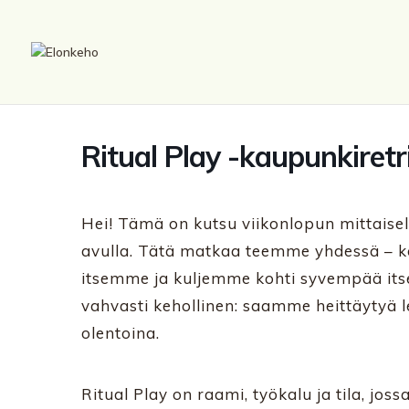
Ritual Play -kaupunkiretr
Hei! Tämä on kutsu viikonlopun mittaisel
avulla. Tätä matkaa teemme yhdessä –
itsemme ja kuljemme kohti syvempää its
vahvasti kehollinen: saamme heittäytyä le
olentoina.
Ritual Play on raami, työkalu ja tila, jo