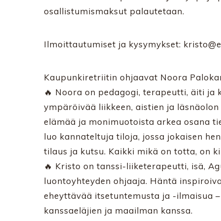
osallistumismaksut palautetaan.
Ilmoittautumiset ja kysymykset: kristo@e
Kaupunkiretriitin ohjaavat Noora Palokan
🔥 Noora on pedagogi, terapeutti, äiti ja
ympäröivää liikkeen, aistien ja läsnäolo
elämää ja monimuotoista arkea osana tiet
luo kannateltuja tiloja, jossa jokaisen he
tilaus ja kutsu. Kaikki mikä on totta, on k
🔥 Kristo on tanssi-liiketerapeutti, isä, 
luontoyhteyden ohjaaja. Häntä inspiroivat 
eheyttävää itsetuntemusta ja -ilmaisua –
kanssaeläjien ja maailman kanssa.