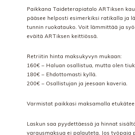
Paikkana Taideterapiatalo ARTiksen kaunis
pääsee helposti esimerkiksi ratikalla ja lä
tunnin ruokatauko. Voit lämmittää ja sy
eväitä ARTiksen keittiössä.
Retriitin hinta maksukyvyn mukaan:
160€ – Haluan osallistua, mutta olen tiuki
180€ – Ehdottomasti kyllä.
200€ – Osallistujan ja jeesaan kaveria.
Varmistat paikkasi maksamalla etukäte
Laskun saa pyydettäessä ja hinnat sisält
varausmaksua ei palauteta. Jos työpaja p