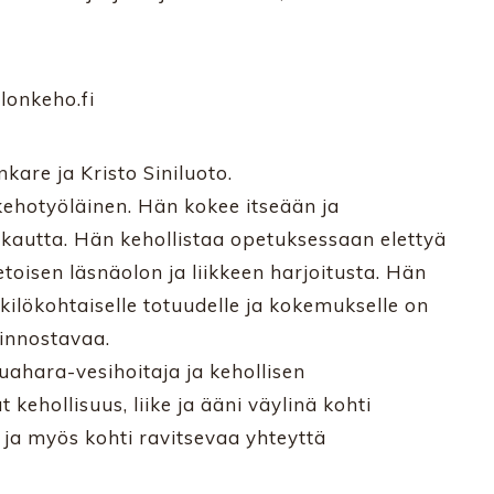
lonkeho.fi
kare ja Kristo Siniluoto.
 kehotyöläinen. Hän kokee itseään ja
n kautta. Hän kehollistaa opetuksessaan elettyä
oisen läsnäolon ja liikkeen harjoitusta. Hän
nkilökohtaiselle totuudelle ja kokemukselle on
iinnostavaa.
Aguahara-vesihoitaja ja kehollisen
kehollisuus, liike ja ääni väylinä kohti
 ja myös kohti ravitsevaa yhteyttä