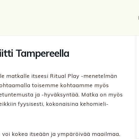
iitti Tampereella
le matkalle itseesi Ritual Play -menetelmän
 kohtaamalla toisemme kohtaamme myös
etuntemusta ja -hyväksyntää. Matka on myös
ikkiin fyysisesti, kokonaisina kehomieli-
ssa voi kokea itseään ja ympäröivää maailmaa.