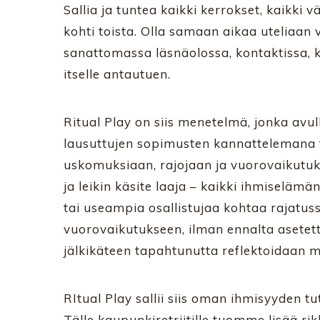
Sallia ja tuntea kaikki kerrokset, kaikki vär
kohti toista. Olla samaan aikaa uteliaan
sanattomassa läsnäolossa, kontaktissa, 
itselle antautuen.
Ritual Play on siis menetelmä, jonka avul
lausuttujen sopimusten kannattelemana t
uskomuksiaan, rajojaan ja vuorovaikutuk
ja leikin käsite laaja – kaikki ihmiselämä
tai useampia osallistujaa kohtaa rajatuss
vuorovaikutukseen, ilman ennalta asetet
jälkikäteen tapahtunutta reflektoidaan 
RItual Play sallii siis oman ihmisyyden tu
Tälle kaupunkiretriitille tuomme lisää r