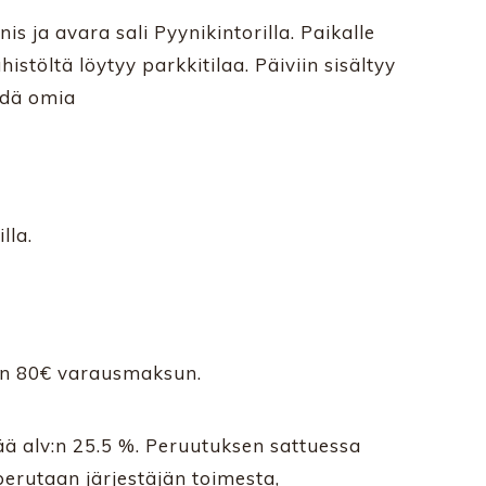
 ja avara sali Pyynikintorilla. Paikalle
histöltä löytyy parkkitilaa. Päiviin sisältyy
ödä omia
lla.
en 80€ varausmaksun.
ää alv:n 25.5 %. Peruutuksen sattuessa
erutaan järjestäjän toimesta,