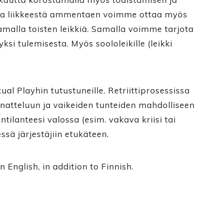
sta liikkeestä ammentaen voimme ottaa myös
amalla toisten leikkiä. Samalla voimme tarjota
si tulemisesta. Myös soololeikille (leikki
Ritual Playhin tutustuneille. Retriittiprosessissa
nnatteluun ja vaikeiden tunteiden mahdolliseen
tilanteesi valossa (esim. vakava kriisi tai
sä järjestäjiin etukäteen.
n English, in addition to Finnish.
.