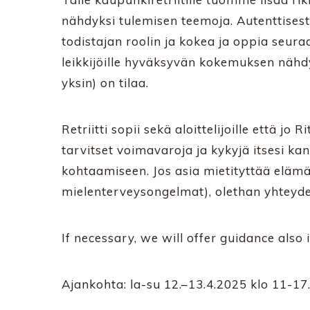
nähdyksi tulemisen teemoja. Autenttise
todistajan roolin ja kokea ja oppia seura
leikkijöille hyväksyvän kokemuksen nähdyk
yksin) on tilaa.
Retriitti sopii sekä aloittelijoille että jo 
tarvitset voimavaroja ja kykyjä itsesi ka
kohtaamiseen. Jos asia mietityttää elämän
mielenterveysongelmat), olethan yhteydes
If necessary, we will offer guidance also i
Ajankohta: la-su 12.–13.4.2025 klo 11-17