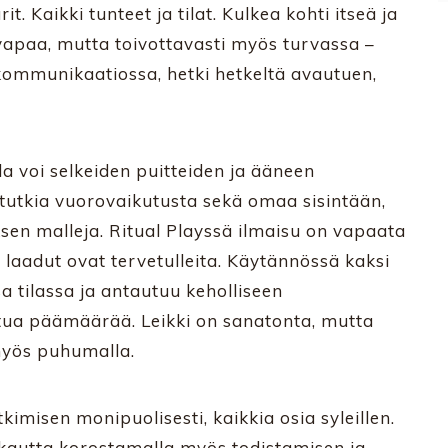
it. Kaikki tunteet ja tilat. Kulkea kohti itseä ja
 vapaa, mutta toivottavasti myös turvassa –
kommunikaatiossa, hetki hetkeltä avautuen,
la voi selkeiden puitteiden ja ääneen
utkia vuorovaikutusta sekä omaa sisintään,
sen malleja. Ritual Playssä ilmaisu on vapaata
n laadut ovat tervetulleita. Käytännössä kaksi
a tilassa ja antautuu keholliseen
tua päämäärää. Leikki on sanatonta, mutta
myös puhumalla.
tkimisen monipuolisesti, kaikkia osia syleillen.
ikkautta korostamalla myös todistamisen ja