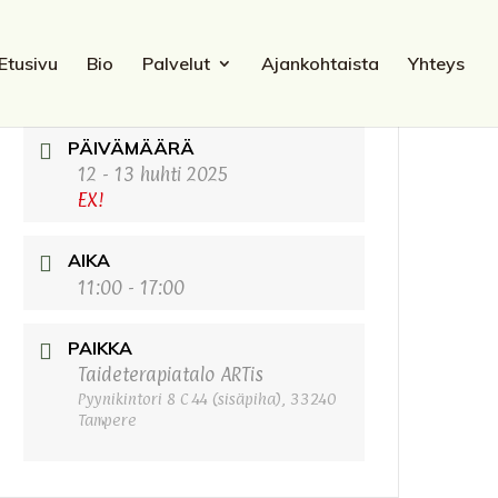
Etusivu
Bio
Palvelut
Ajankohtaista
Yhteys
PÄIVÄMÄÄRÄ
12 - 13 huhti 2025
EX!
AIKA
11:00 - 17:00
PAIKKA
Taideterapiatalo ARTis
Pyynikintori 8 C 44 (sisäpiha), 33240
Tampere