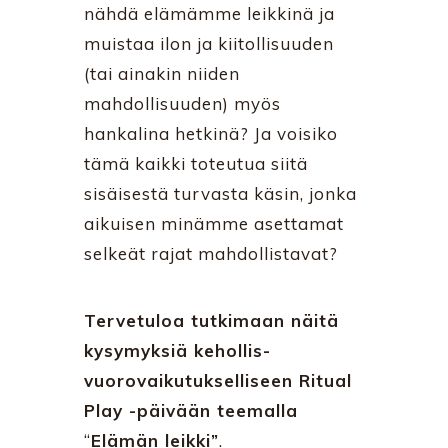
nähdä elämämme leikkinä ja
muistaa ilon ja kiitollisuuden
(tai ainakin niiden
mahdollisuuden) myös
hankalina hetkinä? Ja voisiko
tämä kaikki toteutua siitä
sisäisestä turvasta käsin, jonka
aikuisen minämme asettamat
selkeät rajat mahdollistavat?
Tervetuloa tutkimaan näitä
kysymyksiä kehollis-
vuorovaikutukselliseen Ritual
Play -päivään teemalla
“
Elämän leikki”
.