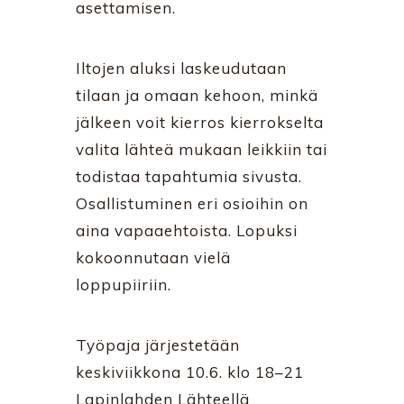
asettamisen.
Iltojen aluksi laskeudutaan
tilaan ja omaan kehoon, minkä
jälkeen voit kierros kierrokselta
valita lähteä mukaan leikkiin tai
todistaa tapahtumia sivusta.
Osallistuminen eri osioihin on
aina vapaaehtoista. Lopuksi
kokoonnutaan vielä
loppupiiriin.
Työpaja järjestetään
keskiviikkona 10.6. klo 18–21
Lapinlahden Lähteellä