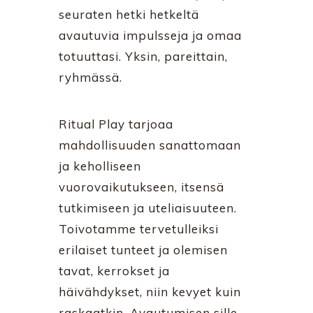
seuraten hetki hetkeltä
avautuvia impulsseja ja omaa
totuuttasi. Yksin, pareittain,
ryhmässä.
Ritual Play tarjoaa
mahdollisuuden sanattomaan
ja keholliseen
vuorovaikutukseen, itsensä
tutkimiseen ja uteliaisuuteen.
Toivotamme tervetulleiksi
erilaiset tunteet ja olemisen
tavat, kerrokset ja
häivähdykset, niin kevyet kuin
raskaatkin. Avautumisen sille,