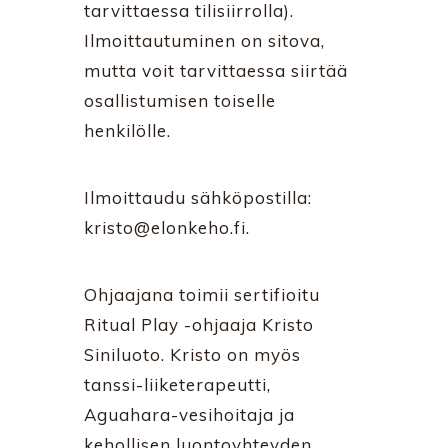
tarvittaessa tilisiirrolla).
Ilmoittautuminen on sitova,
mutta voit tarvittaessa siirtää
osallistumisen toiselle
henkilölle.
Ilmoittaudu sähköpostilla:
kristo@elonkeho.fi.
Ohjaajana toimii sertifioitu
Ritual Play -ohjaaja Kristo
Siniluoto. Kristo on myös
tanssi-liiketerapeutti,
Aguahara-vesihoitaja ja
kehollisen luontoyhteyden