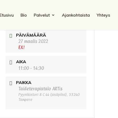
Etusivu
Bio
Palvelut
Ajankohtaista
Yhteys
PÄIVÄMÄÄRÄ
27 maalis 2022
EX!
AIKA
11:00 - 14:30
PAIKKA
Taideterapiatalo ARTis
Pyynikintori 8 C 44 (sisäpiha), 33240
Tampere