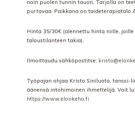
noin puolen tunnin tauon. Tarjolla on teet
purtavaa. Paikkana on taideterapiatalo AR
Hinta 35/30€ (alennettu hinta niille, joi
taloustilanteen takia).
Ilmoittaudu sähköpostitse:
kristo@elonke
Työpajan ohjaa Kristo Siniluoto, tanssi-l
äänensä intohimoinen ihmettelijä. Voit lu
https://www.elonkeho.fi