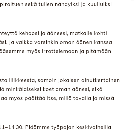
iroituen sekä tullen nähdyiksi ja kuulluiksi
eyttä kehoosi ja ääneesi, matkalle kohti
läsi. Ja vaikka varsinkin oman äänen kanssa
ä, pääsemme myös irrottelemaan ja pitämään
sta liiikkeesta, samoin jokaisen ainutkertainen
äliä minkälaiseksi koet oman äänesi, eikä
saa myös päättää itse, millä tavalla ja missä
11–14.30. Pidämme työpajan keskivaiheilla