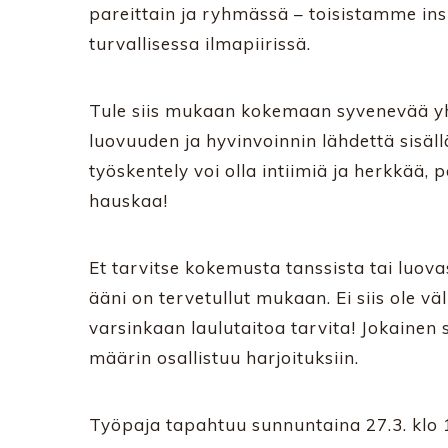
pareittain ja ryhmässä – toisistamme insp
turvallisessa ilmapiirissä.
Tule siis mukaan kokemaan syvenevää yht
luovuuden ja hyvinvoinnin lähdettä sisäl
työskentely voi olla intiimiä ja herkkä
hauskaa!
Et tarvitse kokemusta tanssista tai luova
ääni on tervetullut mukaan. Ei siis ole v
varsinkaan laulutaitoa tarvita! Jokainen 
määrin osallistuu harjoituksiin.
Työpaja tapahtuu sunnuntaina 27.3. klo 