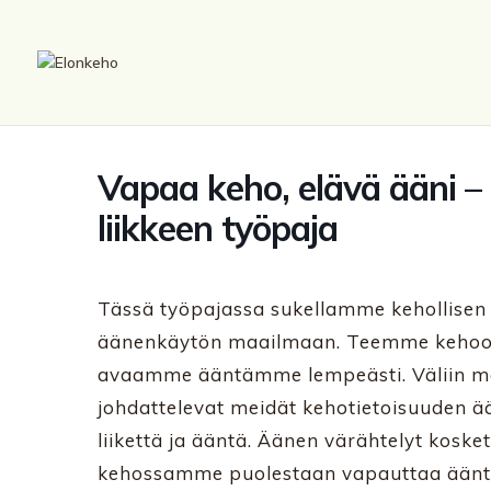
Vapaa keho, elävä ääni –
liikkeen työpaja
Tässä työpajassa sukellamme kehollisen k
äänenkäytön maailmaan. Teemme kehoon j
avaamme ääntämme lempeästi. Väliin meditat
johdattelevat meidät kehotietoisuuden ä
liikettä ja ääntä. Äänen värähtelyt koskett
kehossamme puolestaan vapauttaa ääntä.