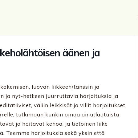
 keholähtöisen äänen ja
okemisen, luovan liikkeen/tanssin ja
a nyt-hetkeen juurruttavia harjoituksia ja
iiviset, väliin leikkisät ja villit harjoitukset
ärelle, tutkimaan kunkin omaa ainutlaatuista
avat ja hoitavat kehoa, ja tietoinen liike
 Teemme harjoituksia sekä yksin että