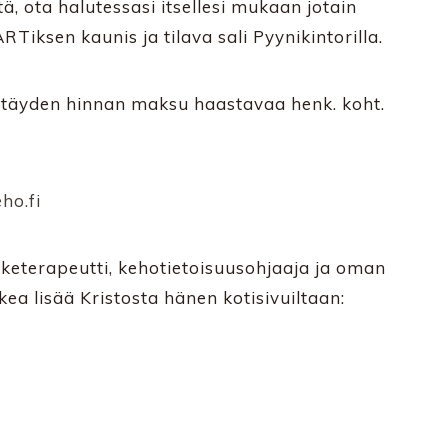
ä, ota halutessasi itsellesi mukaan jotain
Tiksen kaunis ja tilava sali Pyynikintorilla.
lle täyden hinnan maksu haastavaa henk. koht.
ho.fi
iiketerapeutti, kehotietoisuusohjaaja ja oman
kea lisää Kristosta hänen kotisivuiltaan: