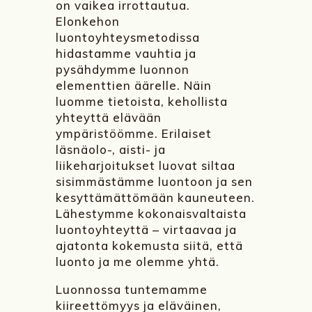
on vaikea irrottautua.
Elonkehon
luontoyhteysmetodissa
hidastamme vauhtia ja
pysähdymme luonnon
elementtien äärelle. Näin
luomme tietoista, kehollista
yhteyttä elävään
ympäristöömme. Erilaiset
läsnäolo-, aisti- ja
liikeharjoitukset luovat siltaa
sisimmästämme luontoon ja sen
kesyttämättömään kauneuteen.
Lähestymme kokonaisvaltaista
luontoyhteyttä – virtaavaa ja
ajatonta kokemusta siitä, että
luonto ja me olemme yhtä.
Luonnossa tuntemamme
kiireettömyys ja eläväinen,