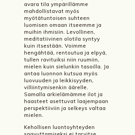
avara tila ympärillämme
mahdollistavat myös
myötätuntoisen suhteen
luomisen omaan itseemme ja
muihin ihmisiin. Levollinen,
meditatiivinen olotila syntyy
kuin itsestään. Voimme
hengähtää, rentoutua ja elpyä,
tullen ravituiksi niin ruumiin,
mielen kuin sielunkin tasoilla. Ja
antaa luonnon kutsua myös
luovuuden ja leikkisyyden,
villiintymisenkin äärelle.
Samalla arkielämämme ilot ja
haasteet asettuvat laajempaan
perspektiiviin ja selkeys valtaa
mielen.
Kehollisen luontoyhteyden
saavuttamiseksi ei tarvitse